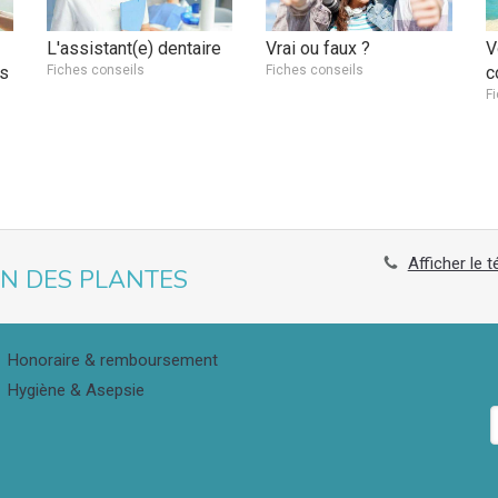
L'assistant(e) dentaire
Vrai ou faux ?
V
es
Fiches conseils
Fiches conseils
c
F
Afficher le 
IN DES PLANTES
Honoraire & remboursement
Hygiène & Asepsie