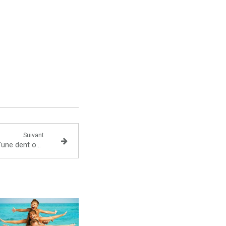
Suivant
Protocole de dévitalisation d'une dent ou traitement endodontique