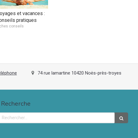
oyages et vacances :
onseils pratiques
iches conseils
téléphone
74 rue lamartine
10420
Noës-près-troyes
Recherche
Rechercher