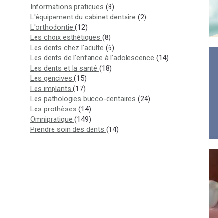
Articles Count
Informations pratiques
(8)
Articles Count
L'équipement du cabinet dentaire
(2)
Articles Count
L'orthodontie
(12)
Articles Count
Les choix esthétiques
(8)
Articles Count
Les dents chez l'adulte
(6)
Articles Count
Les dents de l’enfance à l’adolescence
(14)
Articles Count
Les dents et la santé
(18)
Articles Count
Les gencives
(15)
Articles Count
Les implants
(17)
Articles Count
Les pathologies bucco-dentaires
(24)
Articles Count
Les prothèses
(14)
Articles Count
Omnipratique
(149)
Articles Count
Prendre soin des dents
(14)